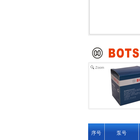
Zoom
序号
泵号