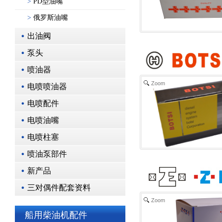
>
PD型油嘴
>
俄罗斯油嘴
出油阀
泵头
喷油器
Zoom
电喷喷油器
电喷配件
电喷油嘴
电喷柱塞
喷油泵部件
新产品
三对偶件配套资料
Zoom
船用柴油机配件